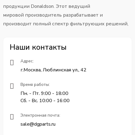
продукции Donaldson. Этот ведущий
мировой производитель разрабатывает и
производит полный спектр фильтрующих решений,
известных своей беспрецедентной эффективностью
и долговечностью. Выбирая оригинальные фильтры
Наши контакты
Donaldson, вы инвестируете в бесперебойную работу,
снижение эксплуатационных расходов и увеличение
Адрес:
ресурса дорогостоящих агрегатов.
г.Москва, Люблинская ул., 42
Ассортимент фильтрующих систем
Время работы:
Donaldson
Пн. - Пт. 9:00 - 18:00
Сб. - Вс. 10:00 - 16:00
Компания предлагает комплексные решения для всех
Электронная почта:
ключевых систем:
sale@dgparts.ru
Воздушный фильтр Donaldsonобеспечивает