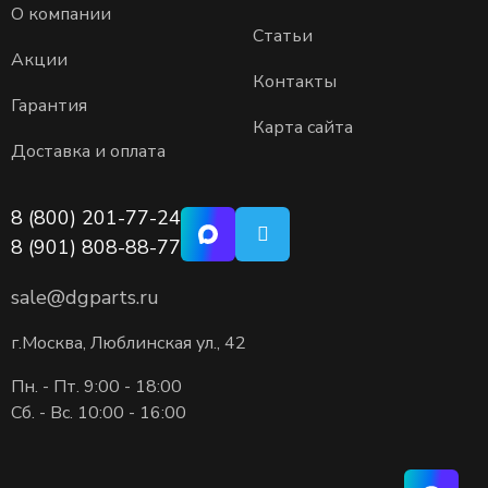
исчерпывающую информацию, включая технические
О компании
Статьи
характеристики и перекрестные ссылки. Это
Акции
позволяет безошибочно подобрать замену, будь
Контакты
Гарантия
то топливные фильтра дональдсон для строительной
Карта сайта
техники или фильтр масляный дональдсон для
Доставка и оплата
генераторной установки.
Где Donaldson купить с
8 (800) 201-77-24
8 (901) 808-88-77
уверенностью?
sale@dgparts.ru
Если вам требуется Donaldson купить, важно
г.Москва, Люблинская ул., 42
обращаться к официальным дистрибьюторам или
проверенным поставщикам. Только так вы получаете
Пн. - Пт. 9:00 - 18:00
Сб. - Вс. 10:00 - 16:00
гарантию подлинности продукции, соответствующей
всем стандартам завода-изготовителя. Мы
предлагаем оригинальные фильтры дональдсон с