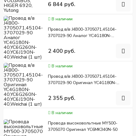
6 844 руб.
В наличии
Провод в/в J4B00-3705071,45104-
3707029-90 Аналог YC4G180N-
40,YC6G260N-40,YC6J190N-40,Weichai (1
шт)
2 400 руб.
В наличии
Провод в/в J4B00-3705071,45104-
3707029-90 Оригинал YC4G180N-
40,YC6G260N-40,YC6J190N-40,Weichai (1
шт)
2 355 руб.
В наличии
Провода высоковольтные MY500-
3705070 Оригинал YC6MK340N-50