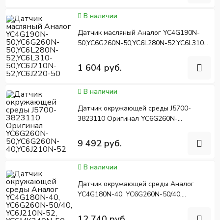
В наличии
Датчик масляный Аналог YC4G190N-
50,YC6G260N-50,YC6L280N-52,YC6L310-
50,YC6J210N-52,YC6J220-50
1 604 руб.
В наличии
Датчик окружающей среды J5700-
3823110 Оригинал YC6G260N-
50,YC6G260N-40,YC6J210N-52
9 492 руб.
В наличии
Датчик окружающей среды Аналог
YC4G180N-40, YC6G260N-50/40,
YC6J210N-52, YC6MK340N-50
12 740 руб.