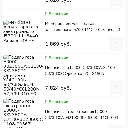
В наличии
Мембрана регулятора газа
электронного J5700-1113440 Аналог (39
мм)
1 869 руб.
В наличии
Педаль газа E3000-3823800A,G2100-
3823800C Оригинал YC4G190N-
50,YC6G260N-50/40,YC6L280N-
52,YC6L310-50
7 824 руб.
В наличии
Педаль газа электронная E3000-
3823800A, G2100-3823800C, 1108-00367
VOLGABUS, HIGER 6920, Yutong