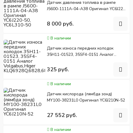
Датчик давления топлива в рампе
J5600-1111A-04-A38 Оригинал YC6J220-
50, YC6L310-50
8 000 руб.
В наличии
Датчик износа передних колодок
35H11-01523, 35SF4-0151 Аналог
Volgabus,Higer
KLQ6928Q,6828,6840,6885
325 руб.
В наличии
Датчик кислорода (лямбда зонд)
MY100-38231L0 Оригинал YC6J210N-52
27 552 руб.
В наличии