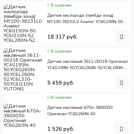
В наличии
Датчик кислорода (лямбда-зонд)
MY100-38231L0 Аналог YC6G190N-50,
YC6J210N-52, YC6L280N-52
18 317 руб.
В наличии
Датчик масляный 3611-00218 Оригинал
YC4G190N-50,YC6G260N-50,YC6L280N-
52,YC6L310-50,YC6J210N, YUTONG
5 459 руб.
В наличии
Датчик масляный 670A-3800030
Оригинал YC6G260N-40
1 526 руб.