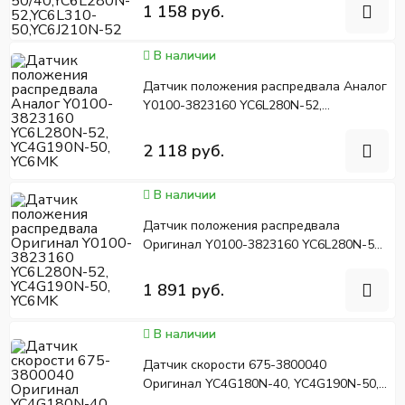
50,YC6J210N-52
1 158 руб.
В наличии
Датчик положения распредвала Аналог
Y0100-3823160 YC6L280N-52,
YC4G190N-50, YC6MK
2 118 руб.
В наличии
Датчик положения распредвала
Оригинал Y0100-3823160 YC6L280N-52,
YC4G190N-50, YC6MK
1 891 руб.
В наличии
Датчик скорости 675-3800040
Оригинал YC4G180N-40, YC4G190N-50,
YC6G260N-40