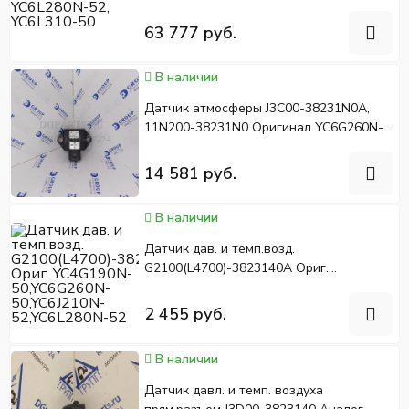
63 777 руб.
В наличии
Датчик атмосферы J3C00-38231N0A,
11N200-38231N0 Оригинал YC6G260N-
50
14 581 руб.
В наличии
Датчик дав. и темп.возд.
G2100(L4700)-3823140A Ориг.
YC4G190N-50,YC6G260N-50,YC6J210N-
52,YC6L280N-52
2 455 руб.
В наличии
Датчик давл. и темп. воздуха