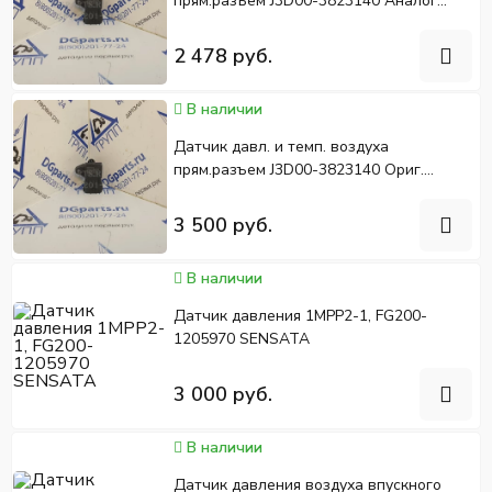
прям.разъем J3D00-3823140 Аналог
YC4G180N-40,YC4G190N-50,YC6G260N-
50/40
2 478 руб.
В наличии
Датчик давл. и темп. воздуха
прям.разъем J3D00-3823140 Ориг.
YC4G180N-40,YC4G190N-50,YC6G260N-
50/40
3 500 руб.
В наличии
Датчик давления 1MPP2-1, FG200-
1205970 SENSATA
3 000 руб.
В наличии
Датчик давления воздуха впускного