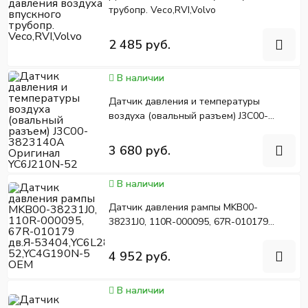
трубопр. Veco,RVI,Volvo
2 485 руб.
В наличии
Датчик давления и температуры
воздуха (овальный разъем) J3C00-
3823140A Оригинал YC6J210N-52
3 680 руб.
В наличии
Датчик давления рампы MKB00-
38231J0, 110R-000095, 67R-010179
дв.Я-53404,YC6L280N-52,YC4G190N-5
OEM
4 952 руб.
В наличии