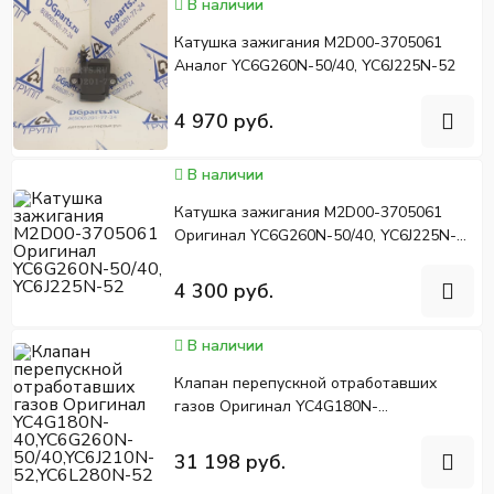
В наличии
Катушка зажигания M2D00-3705061
Аналог YC6G260N-50/40, YC6J225N-52
4 970 руб.
В наличии
Катушка зажигания M2D00-3705061
Оригинал YC6G260N-50/40, YC6J225N-
52
4 300 руб.
В наличии
Клапан перепускной отработавших
газов Оригинал YC4G180N-
40,YC6G260N-50/40,YC6J210N-
52,YC6L280N-52
31 198 руб.