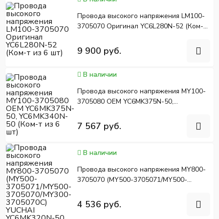
Провода высокого напряжения LM100-
3705070 Оригинал YC6L280N-52 (Ком-т
из 6 шт)
9 900 руб.
В наличии
Провода высокого напряжения MY100-
3705080 OEM YC6MK375N-50,
YC6MK340N-50 (Ком-т из 6 шт)
7 567 руб.
В наличии
Провода высокого напряжения MY800-
3705070 (MY500-3705071/MY500-
3705070/MY300-3705070C) YUCHAI
YC6MK320N-50
4 536 руб.