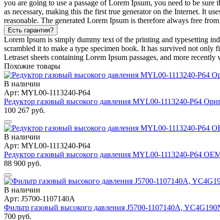
you are going to use a passage of Lorem Ipsum, you need to be sure th
as necessary, making this the first true generator on the Internet. It
reasonable. The generated Lorem Ipsum is therefore always free from r
Есть гарантия?
Lorem Ipsum is simply dummy text of the printing and typesetting in
scrambled it to make a type specimen book. It has survived not only fiv
Letraset sheets containing Lorem Ipsum passages, and more recently 
Похожие товары
В наличии
Арт: MYL00-1113240-P64
Редуктор газовый высокого давления MYL00-1113240-P64 Ор
100 267 руб.
В наличии
Арт: MYL00-1113240-P64
Редуктор газовый высокого давления MYL00-1113240-P64 OE
88 900 руб.
В наличии
Арт: J5700-1107140A
Фильтр газовый высокого давления J5700-1107140A, YC4G19
700 руб.