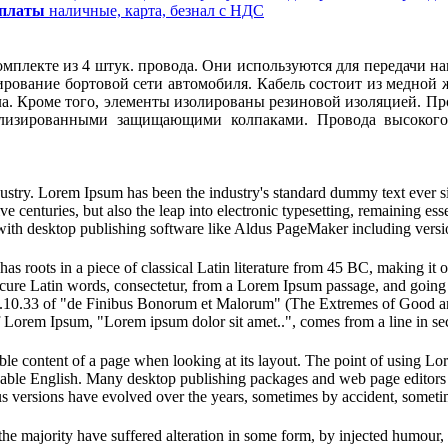
оплаты
наличные, карта, безнал с НДС
мплекте из 4 штук. провода. Они используются для передачи н
рование бортовой сети автомобиля. Кабель состоит из медной жи
ила. Кроме того, элементы изолированы резиновой изоляцией. П
лизированными защищающими колпаками. Провода высокого
dustry. Lorem Ipsum has been the industry's standard dummy text ever s
e centuries, but also the leap into electronic typesetting, remaining es
with desktop publishing software like Aldus PageMaker including vers
has roots in a piece of classical Latin literature from 45 BC, making it
e Latin words, consectetur, from a Lorem Ipsum passage, and going thro
10.33 of "de Finibus Bonorum et Malorum" (The Extremes of Good and E
of Lorem Ipsum, "Lorem ipsum dolor sit amet..", comes from a line in se
dable content of a page when looking at its layout. The point of using Lor
eadable English. Many desktop publishing packages and web page editors
ious versions have evolved over the years, sometimes by accident, somet
he majority have suffered alteration in some form, by injected humour,