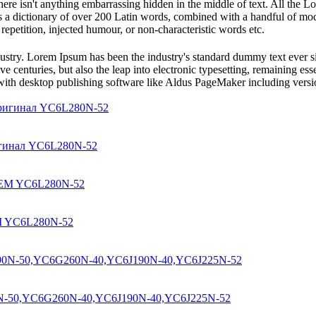
ere isn't anything embarrassing hidden in the middle of text. All the L
 uses a dictionary of over 200 Latin words, combined with a handful of 
epetition, injected humour, or non-characteristic words etc.
dustry. Lorem Ipsum has been the industry's standard dummy text ever s
e centuries, but also the leap into electronic typesetting, remaining es
with desktop publishing software like Aldus PageMaker including vers
игинал YC6L280N-52
M YC6L280N-52
0N-50,YC6G260N-40,YC6J190N-40,YC6J225N-52