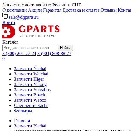
Д-групп
Запчасти с доставкой по России и СНГ
Запчасти для автобусов в Москве
О компании
Акции
Гарантия
Доставка и оплата
Отзывы
Конта
Грузовые автомобили, грузовая техника в Москве
sale@dgparts.ru
Войти
Каталог
Найти
8 (800) 201-77-24
8 (901) 808-88-77
0
Запчасти Yuchai
Запчасти Weichai
Запчасти Higer
Запчасти Yutong
Запчасти Volgabus
Запчасти Bosch
Запчасти Wabco
Сцепление Sachs
Фильтры
Главная
Запчасти Yuchai