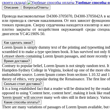
своего склада)
Удобные способы 
Описание
Вопросы/Ответы
Провода высоковольтные D4300-3705070, D4300-3705042А в ко
или привода к свечам накаливания. От них зависит функциони
тонких проводов. Сверху сердечника находится изолятор и ж
плотно закрыты от воздействия окружающей среды специа
двигателя YC4G190N-50.
Как сделать заказ?
Lorem Ipsum is simply dummy text of the printing and typesetting in
scrambled it to make a type specimen book. It has survived not only fiv
Letraset sheets containing Lorem Ipsum passages, and more recently 
Время доставки?
Contrary to popular belief, Lorem Ipsum is not simply random text. It 
Hampden-Sydney College in Virginia, looked up one of the more obscur
undoubtable source. Lorem Ipsum comes from sections 1.10.32 and 1.
theory of ethics, very popular during the Renaissance. The first line 
Сколько стоит доставка?
It is a long established fact that a reader will be distracted by the rea
opposed to using 'Content here, content here', making it look like r
'lorem ipsum' will uncover many web sites still in their infancy. Var
Какие способы оплаты?
There are many variations of passages of Lorem Ipsum available, but t