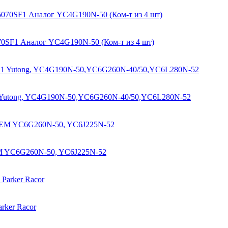
0SF1 Аналог YC4G190N-50 (Ком-т из 4 шт)
11 Yutong, YC4G190N-50,YC6G260N-40/50,YC6L280N-52
EM YC6G260N-50, YC6J225N-52
rker Racor