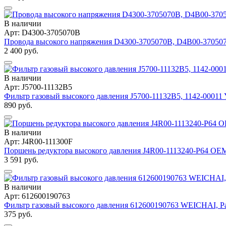
В наличии
Арт: D4300-3705070B
Провода высокого напряжения D4300-3705070B, D4B00-370507
2 400 руб.
В наличии
Арт: J5700-11132B5
Фильтр газовый высокого давления J5700-11132B5, 1142-000
890 руб.
В наличии
Арт: J4R00-111300F
Поршень редуктора высокого давления J4R00-1113240-P64 O
3 591 руб.
В наличии
Арт: 612600190763
Фильтр газовый высокого давления 612600190763 WEICHAI, Pa
375 руб.