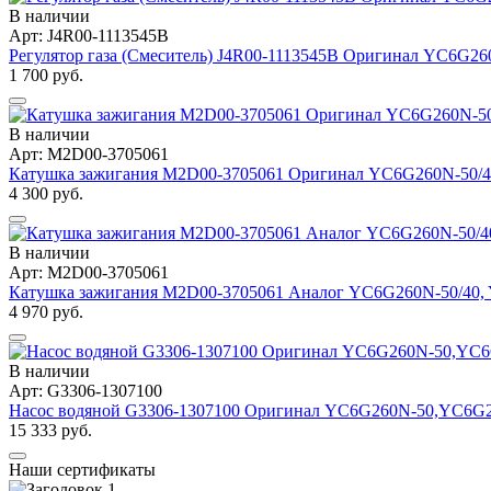
В наличии
Арт: J4R00-1113545B
Регулятор газа (Смеситель) J4R00-1113545B Оригинал YC6G2
1 700 руб.
В наличии
Арт: M2D00-3705061
Катушка зажигания M2D00-3705061 Оригинал YC6G260N-50/4
4 300 руб.
В наличии
Арт: M2D00-3705061
Катушка зажигания M2D00-3705061 Аналог YC6G260N-50/40,
4 970 руб.
В наличии
Арт: G3306-1307100
Насос водяной G3306-1307100 Оригинал YC6G260N-50,YC6G
15 333 руб.
Наши сертификаты