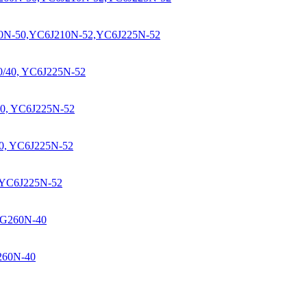
60N-50,YC6J210N-52,YC6J225N-52
0, YC6J225N-52
 YC6J225N-52
260N-40