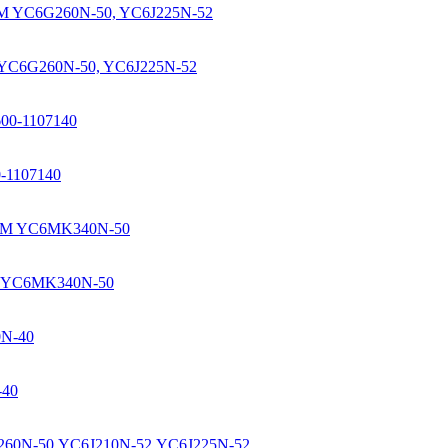
M YC6G260N-50, YC6J225N-52
-1107140
EM YC6MK340N-50
-40